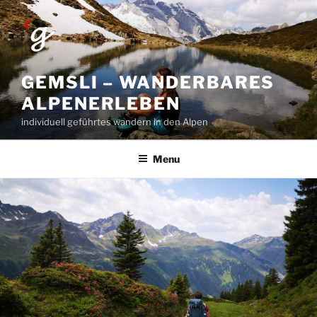
Skip
to
content
GEMSLI – WANDERBARES
ALPENERLEBEN
individuell geführtes wandern in den Alpen
Menu