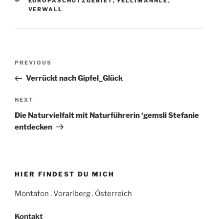
TAGS
EUROPASCHUTZGEBIET
,
FELLIMÄNNLE
,
VERWALL
Beitrags-
Previous
PREVIOUS
Navigation
Post
Verrückt nach Gipfel_Glück
Next
NEXT
Post
Die Naturvielfalt mit Naturführerin ‘gemsli Stefanie
entdecken
HIER FINDEST DU MICH
Montafon . Vorarlberg . Österreich
Kontakt