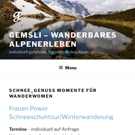
Skip
to
content
GEMSLI – WANDERBARES
ALPENERLEBEN
individuell geführtes wandern in den Alpen
Menu
SCHNEE_GENUSS MOMENTE FÜR
WANDERWOMEN
Frauen Power
Schneeschuhtour/Winterwanderung
Termine
– individuell auf Anfrage