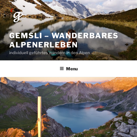
Skip
to
content
GEMSLI – WANDERBARES
ALPENERLEBEN
individuell geführtes wandern in den Alpen
Menu