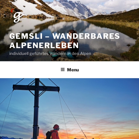
Skip
to
content
GEMSLI – WANDERBARES
ALPENERLEBEN
individuell geführtes wandern in den Alpen
Menu