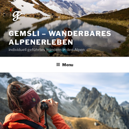
Skip
to
content
GEMSLI – WANDERBARES
ALPENERLEBEN
individuell geführtes wandern in den Alpen
Menu