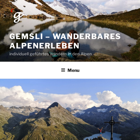
Skip
to
content
GEMSLI – WANDERBARES
ALPENERLEBEN
individuell geführtes wandern in den Alpen
Menu