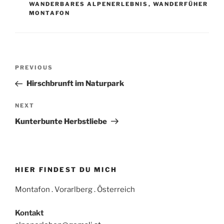
WANDERBARES ALPENERLEBNIS
,
WANDERFÜHER
MONTAFON
Beitrags-
Previous
PREVIOUS
Navigation
Post
Hirschbrunft im Naturpark
Next
NEXT
Post
Kunterbunte Herbstliebe
HIER FINDEST DU MICH
Montafon . Vorarlberg . Österreich
Kontakt