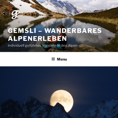
Skip
to
content
GEMSLI – WANDERBARES
ALPENERLEBEN
individuell geführtes wandern in den Alpen
Menu