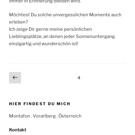
immer in Erinnerung bleiben wird.
Möchtest Du solche unvergesslichen Momente auch
erleben?
Ich zeige Dir gerne meine persönlichen
Lieblingsplätze, an denen jeder Sonnenuntergang
einzigartig und wunderschön ist!
Seitennummerierung
Previous
Page
4
page
der
Beiträge
HIER FINDEST DU MICH
Montafon . Vorarlberg . Österreich
Kontakt