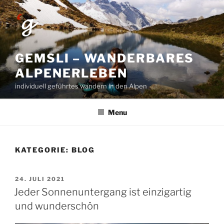
Skip
to
content
GEMSLI – WANDERBARES
ALPENERLEBEN
individuell geführtes wandern in den Alpen
Menu
KATEGORIE:
BLOG
POSTED
24. JULI 2021
ON
Jeder Sonnenuntergang ist einzigartig
und wunderschön