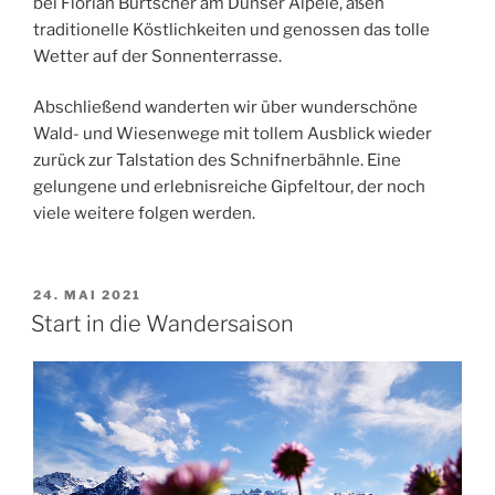
bei Florian Burtscher am Dünser Älpele, aßen
traditionelle Köstlichkeiten und genossen das tolle
Wetter auf der Sonnenterrasse.
Abschließend wanderten wir über wunderschöne
Wald- und Wiesenwege mit tollem Ausblick wieder
zurück zur Talstation des Schnifnerbähnle. Eine
gelungene und erlebnisreiche Gipfeltour, der noch
viele weitere folgen werden.
POSTED
24. MAI 2021
ON
Start in die Wandersaison